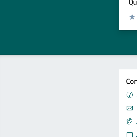
Qua
Valut
Valu
Con