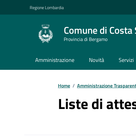
Vai ai contenuti
Vai al footer
Regione Lombardia
Comune di Costa 
Provincia di Bergamo
Amministrazione
Novità
Servizi
Home
/
Amministrazione Trasparen
Liste di atte