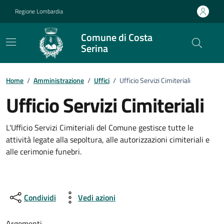
Vai ai contenuti
Vai al footer
Regione Lombardia
Comune di Costa
Serina
Dettagli dell'ufficio
Home
/
Amministrazione
/
Uffici
/
Ufficio Servizi Cimiteriali
Ufficio Servizi Cimiteriali
L'Ufficio Servizi Cimiteriali del Comune gestisce tutte le
attività legate alla sepoltura, alle autorizzazioni cimiteriali e
alle cerimonie funebri.
Condividi
Vedi azioni
Argomenti