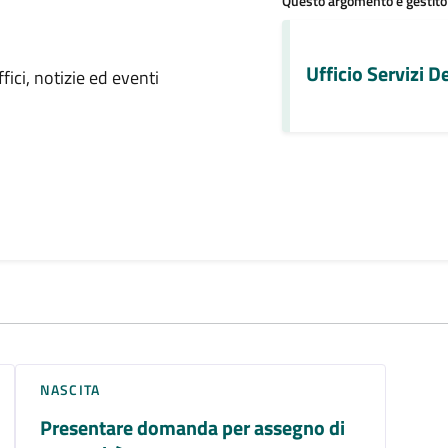
Questo argomento è gestito
 notizia
Ufficio Servizi 
ici, notizie ed eventi
NASCITA
Presentare domanda per assegno di