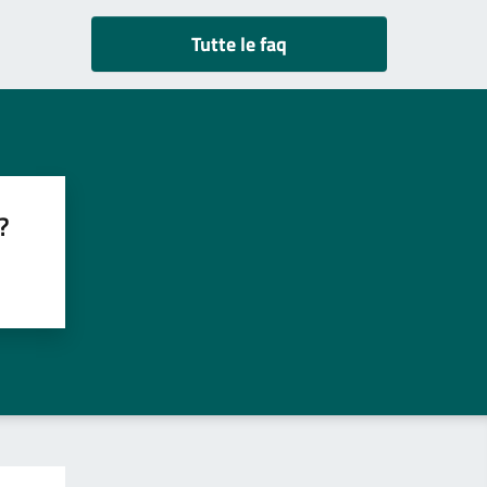
Tutte le faq
?