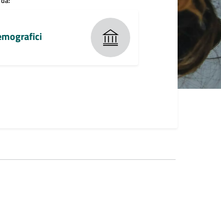
 da:
Demografici