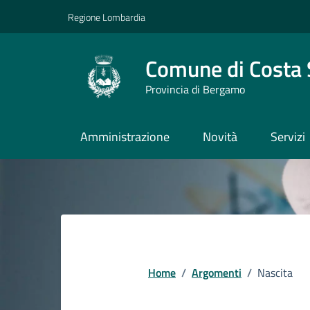
Vai ai contenuti
Vai al footer
Regione Lombardia
Comune di Costa 
Provincia di Bergamo
Amministrazione
Novità
Servizi
Home
/
Argomenti
/
Nascita