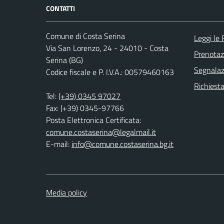
CONTATTI
Comune di Costa Serina
Leggi le
Via San Lorenzo, 24 - 24010 - Costa
Prenota
Serina (BG)
Segnalazi
Codice fiscale e P. I.V.A.: 00579460163
Richiesta
Tel:
(+39) 0345 97027
Fax: (+39) 0345-97766
Posta Elettronica Certificata:
comune.costaserina@legalmail.it
E-mail:
info@comune.costaserina.bg.it
Media policy