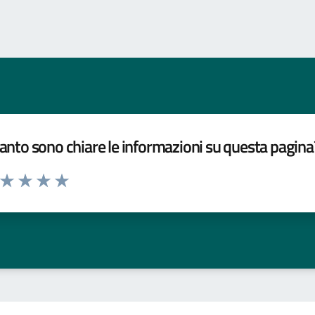
nto sono chiare le informazioni su questa pagina
a da 1 a 5 stelle la pagina
ta 1 stelle su 5
Valuta 2 stelle su 5
Valuta 3 stelle su 5
Valuta 4 stelle su 5
Valuta 5 stelle su 5