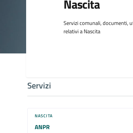
Nascita
Dettagli della
Servizi comunali, documenti, uff
relativi a Nascita
Servizi
NASCITA
ANPR