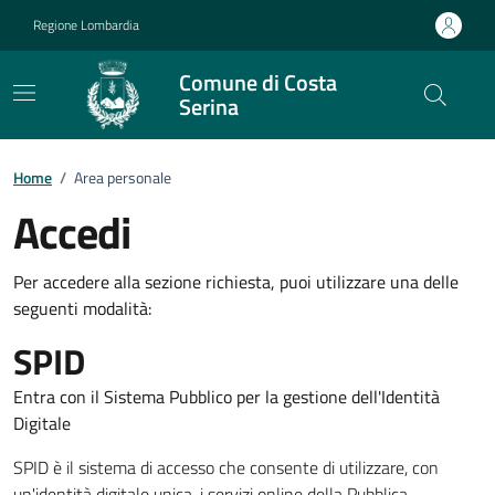
Vai ai contenuti
Vai al footer
Regione Lombardia
Comune di Costa
Serina
Home
/
Area personale
Accedi
Per accedere alla sezione richiesta, puoi utilizzare una delle
seguenti modalità:
SPID
Entra con il Sistema Pubblico per la gestione dell'Identità
Digitale
SPID è il sistema di accesso che consente di utilizzare, con
un'identità digitale unica, i servizi online della Pubblica