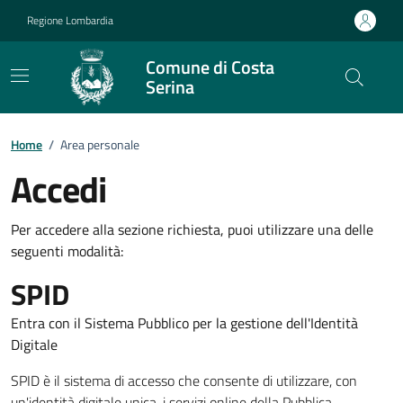
Vai ai contenuti
Vai al footer
Regione Lombardia
Comune di Costa
Serina
Home
/
Area personale
Accedi
Per accedere alla sezione richiesta, puoi utilizzare una delle
seguenti modalità:
SPID
Entra con il Sistema Pubblico per la gestione dell'Identità
Digitale
SPID è il sistema di accesso che consente di utilizzare, con
un'identità digitale unica, i servizi online della Pubblica