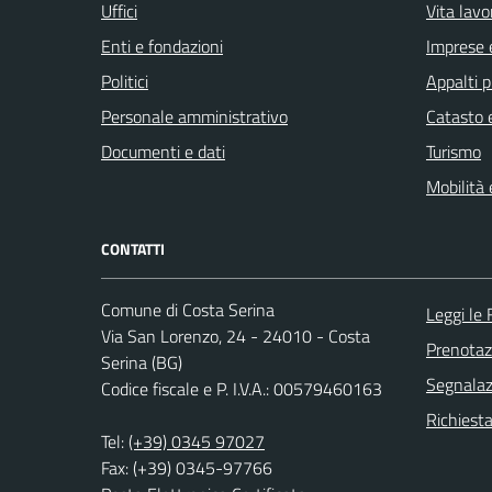
Uffici
Vita lavo
Enti e fondazioni
Imprese 
Politici
Appalti p
Personale amministrativo
Catasto e
Documenti e dati
Turismo
Mobilità 
CONTATTI
Comune di Costa Serina
Leggi le
Via San Lorenzo, 24 - 24010 - Costa
Prenota
Serina (BG)
Segnalazi
Codice fiscale e P. I.V.A.: 00579460163
Richiesta
Tel:
(+39) 0345 97027
Fax: (+39) 0345-97766