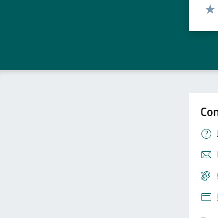
Valut
Valu
Con