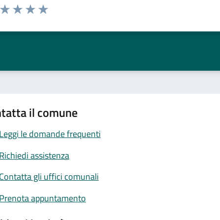
a da 1 a 5 stelle la pagina
ta 1 stelle su 5
Valuta 2 stelle su 5
Valuta 3 stelle su 5
Valuta 4 stelle su 5
Valuta 5 stelle su 5
tatta il comune
Leggi le domande frequenti
Richiedi assistenza
Contatta gli uffici comunali
Prenota appuntamento