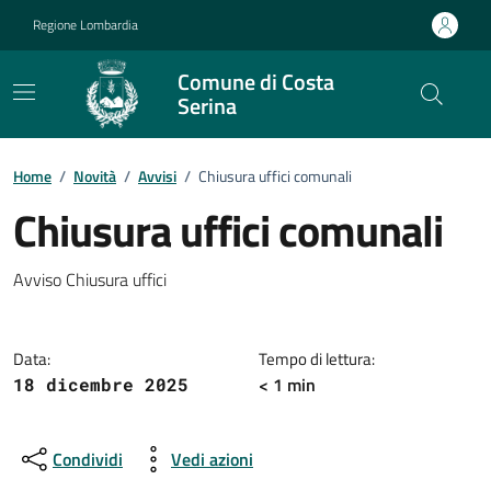
Vai ai contenuti
Vai al footer
Regione Lombardia
Comune di Costa
Serina
Home
/
Novità
/
Avvisi
/
Chiusura uffici comunali
Chiusura uffici comunali
Dettagli della notizia
Avviso Chiusura uffici
Data:
Tempo di lettura:
< 1 min
18 dicembre 2025
Condividi
Vedi azioni