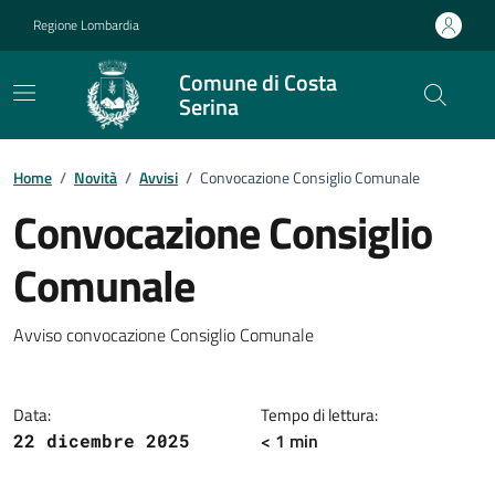
Vai ai contenuti
Vai al footer
Regione Lombardia
Comune di Costa
Serina
Home
/
Novità
/
Avvisi
/
Convocazione Consiglio Comunale
Convocazione Consiglio
Comunale
Dettagli della notizia
Avviso convocazione Consiglio Comunale
Data:
Tempo di lettura:
< 1 min
22 dicembre 2025