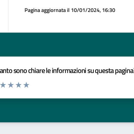
Pagina aggiornata il 10/01/2024, 16:30
nto sono chiare le informazioni su questa pagina
a da 1 a 5 stelle la pagina
ta 1 stelle su 5
Valuta 2 stelle su 5
Valuta 3 stelle su 5
Valuta 4 stelle su 5
Valuta 5 stelle su 5