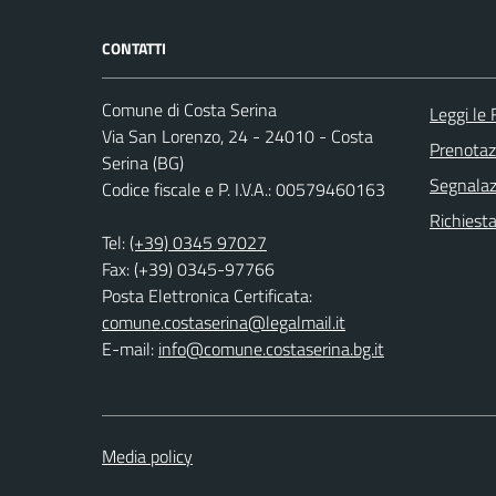
CONTATTI
Comune di Costa Serina
Leggi le
Via San Lorenzo, 24 - 24010 - Costa
Prenota
Serina (BG)
Segnalazi
Codice fiscale e P. I.V.A.: 00579460163
Richiesta
Tel:
(+39) 0345 97027
Fax: (+39) 0345-97766
Posta Elettronica Certificata:
comune.costaserina@legalmail.it
E-mail:
info@comune.costaserina.bg.it
Media policy