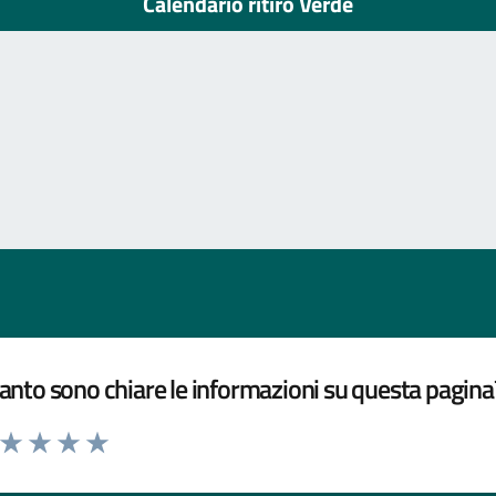
Calendario ritiro Verde
nto sono chiare le informazioni su questa pagina
a da 1 a 5 stelle la pagina
ta 1 stelle su 5
Valuta 2 stelle su 5
Valuta 3 stelle su 5
Valuta 4 stelle su 5
Valuta 5 stelle su 5