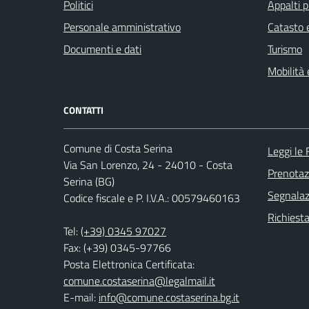
Politici
Appalti p
Personale amministrativo
Catasto e
Documenti e dati
Turismo
Mobilità 
CONTATTI
Comune di Costa Serina
Leggi le
Via San Lorenzo, 24 - 24010 - Costa
Prenota
Serina (BG)
Segnalazi
Codice fiscale e P. I.V.A.: 00579460163
Richiesta
Tel:
(+39) 0345 97027
Fax: (+39) 0345-97766
Posta Elettronica Certificata:
comune.costaserina@legalmail.it
E-mail:
info@comune.costaserina.bg.it