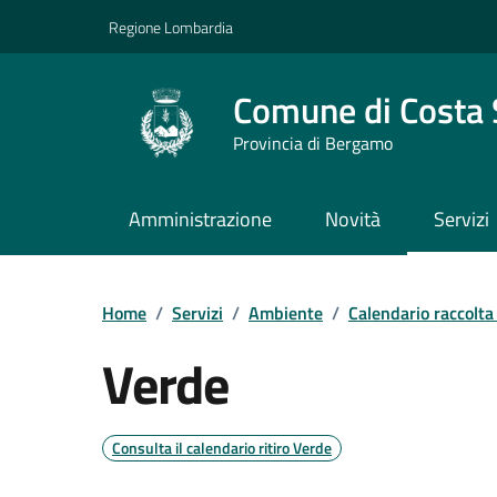
Vai ai contenuti
Vai al footer
Regione Lombardia
Comune di Costa 
Provincia di Bergamo
Amministrazione
Novità
Servizi
Dettaglio raccolta r
Home
/
Servizi
/
Ambiente
/
Calendario raccolta 
Verde
Consulta il calendario ritiro Verde