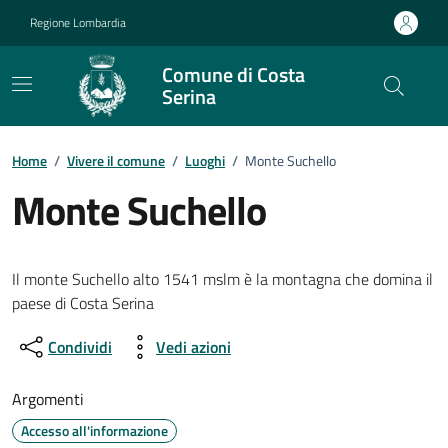
Vai ai contenuti
Vai al footer
Regione Lombardia
Comune di Costa
Serina
Home
/
Vivere il comune
/
Luoghi
/
Monte Suchello
Monte Suchello
Il monte Suchello alto 1541 mslm è la montagna che domina il
paese di Costa Serina
Condividi
Vedi azioni
Argomenti
Accesso all'informazione