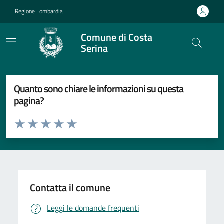
Vai ai contenuti
Vai al footer
Regione Lombardia
Comune di Costa
Serina
Quanto sono chiare le informazioni su questa
pagina?
Valuta da 1 a 5 stelle la pagina
Valuta 1 stelle su 5
Valuta 2 stelle su 5
Valuta 3 stelle su 5
Valuta 4 stelle su 5
Valuta 5 stelle su 5
Contatta il comune
Leggi le domande frequenti