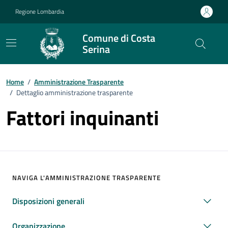
Vai ai contenuti
Vai al footer
Regione Lombardia
Comune di Costa
Serina
Home
/
Amministrazione Trasparente
/
Dettaglio amministrazione trasparente
Fattori inquinanti
NAVIGA L'AMMINISTRAZIONE TRASPARENTE
Disposizioni generali
Organizzazione