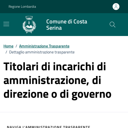
Vai ai contenuti
Vai al footer
Regione Lombardia
Comune di Costa
Serina
Home
/
Amministrazione Trasparente
/
Dettaglio amministrazione trasparente
Titolari di incarichi di
amministrazione, di
direzione o di governo
NAVIGA L'AMMINISTRAZIONE TRASPARENTE