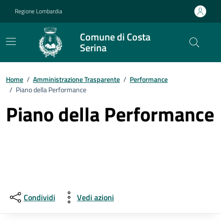
Vai ai contenuti
Vai al footer
Regione Lombardia
Comune di Costa
Serina
Home
/
Amministrazione Trasparente
/
Performance
/
Piano della Performance
Piano della Performance
Condividi
Vedi azioni