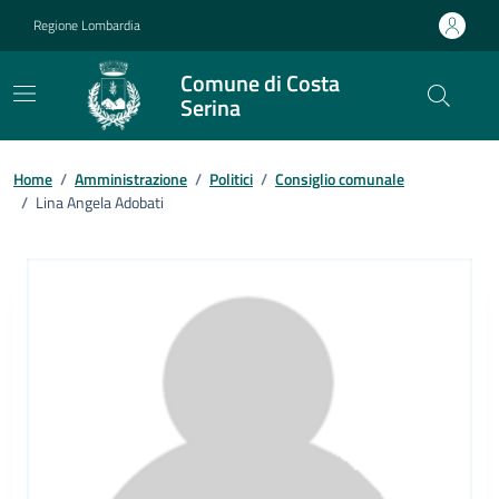
Vai ai contenuti
Vai al footer
Regione Lombardia
Comune di Costa
Serina
Home
/
Amministrazione
/
Politici
/
Consiglio comunale
/
Lina Angela Adobati