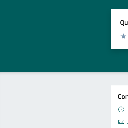
Qua
Valut
Valu
Con