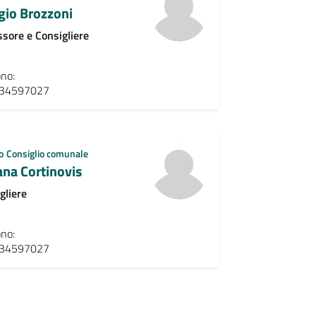
gio Brozzoni
sore e Consigliere
ono:
34597027
o
Consiglio comunale
ana Cortinovis
gliere
ono:
34597027