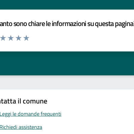
nto sono chiare le informazioni su questa pagina
a da 1 a 5 stelle la pagina
ta 1 stelle su 5
Valuta 2 stelle su 5
Valuta 3 stelle su 5
Valuta 4 stelle su 5
Valuta 5 stelle su 5
tatta il comune
Leggi le domande frequenti
Richiedi assistenza