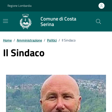
Vai ai contenuti
Vai al footer
Regione Lombardia
Comune di Costa
Serina
Home
/
Amministrazione
/
Politici
/
Il Sindaco
Il Sindaco