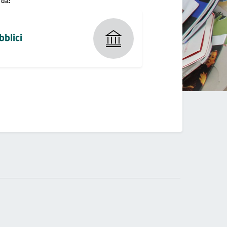
 da:
bblici