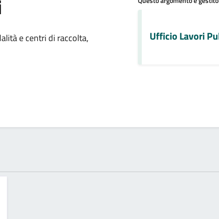
i
Questo argomento è gestito
 notizia
Ufficio Lavori Pu
ità e centri di raccolta,