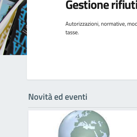
Gestione rifiut
Dettagli della
Autorizzazioni, normative, modal
tasse.
Novità ed eventi