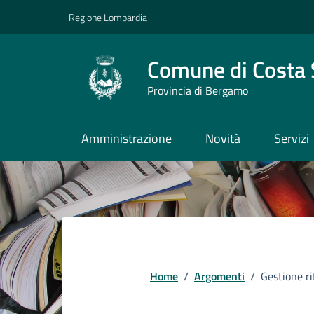
Vai ai contenuti
Vai al footer
Regione Lombardia
Comune di Costa 
Provincia di Bergamo
Amministrazione
Novità
Servizi
Home
/
Argomenti
/
Gestione ri