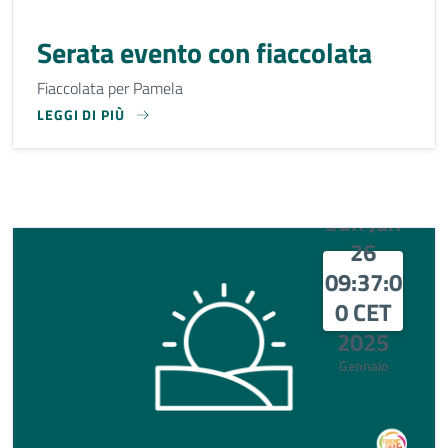
Serata evento con fiaccolata
Fiaccolata per Pamela
LEGGI DI PIÙ
FIACCOLATA PER PAMELA
Sun Jan
26
09:37:0
0 CET
2025
Gennaio