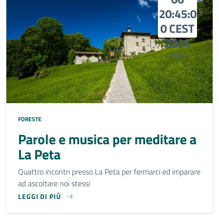
20:45:0
0 CEST
2024
Luglio
FORESTE
Parole e musica per meditare a
La Peta
Quattro incontri presso La Peta per fermarci ed imparare
ad ascoltare noi stessi
LEGGI DI PIÙ
QUATTRO INCONTRI PRESSO LA PETA PER FERMARCI ED IM