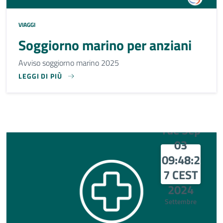
VIAGGI
Soggiorno marino per anziani
Avviso soggiorno marino 2025
LEGGI DI PIÙ
AVVISO SOGGIORNO MARINO 2025
Tue Sep
03
09:48:2
7 CEST
2024
Settembre