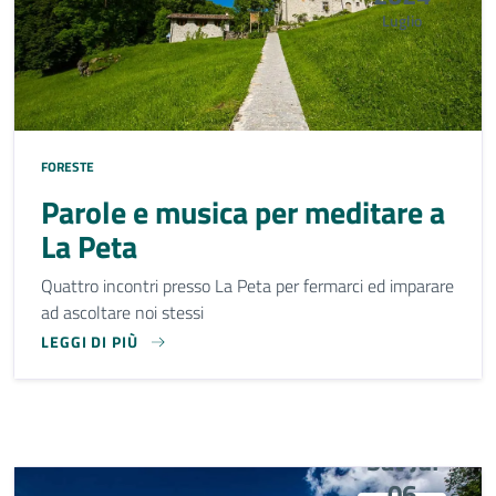
Luglio
FORESTE
Parole e musica per meditare a
La Peta
Quattro incontri presso La Peta per fermarci ed imparare
ad ascoltare noi stessi
LEGGI DI PIÙ
QUATTRO INCONTRI PRESSO LA PETA PER FERMARCI ED IM
Sat Jul
06