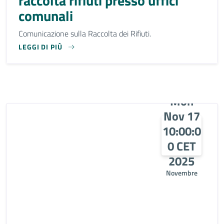
raccolta rifiuti presso uffici
comunali
Comunicazione sulla Raccolta dei Rifiuti.
LEGGI DI PIÙ
COMUNICAZIONE SULLA RACCOLTA DEI RIFIUTI.
Mon
Nov 17
10:00:0
0 CET
2025
Novembre