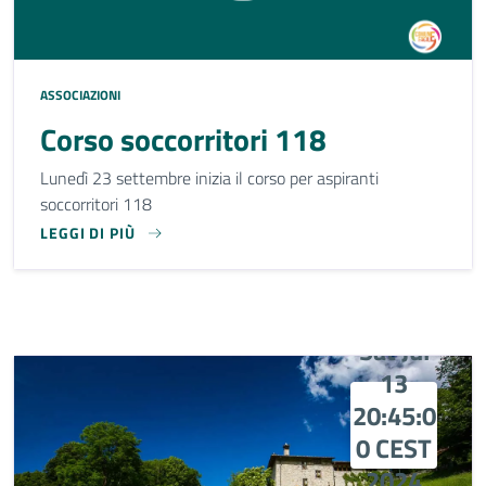
ASSOCIAZIONI
Corso soccorritori 118
Lunedì 23 settembre inizia il corso per aspiranti
soccorritori 118
LEGGI DI PIÙ
LUNEDÌ 23 SETTEMBRE INIZIA IL CORSO PER ASPIRANTI S
Sat Jul
13
20:45:0
0 CEST
2024