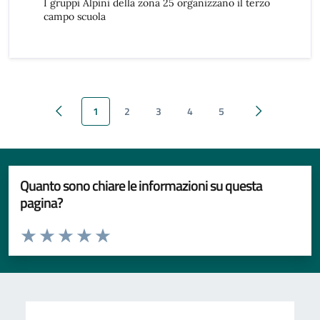
I gruppi Alpini della zona 25 organizzano il terzo
campo scuola
1
2
3
4
5
Pagina precedente
Pagina succes
Quanto sono chiare le informazioni su questa
pagina?
Valuta da 1 a 5 stelle la pagina
Valuta 1 stelle su 5
Valuta 2 stelle su 5
Valuta 3 stelle su 5
Valuta 4 stelle su 5
Valuta 5 stelle su 5