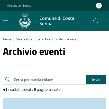
Vai ai contenuti
Vai al footer
Regione Lombardia
Comune di Costa
Serina
Home
/
Vivere il comune
/
Eventi
/
Archivio eventi
Archivio eventi
Cerca una parola chiave
Invio
41
risultati trovati,
5
pagine trovate.