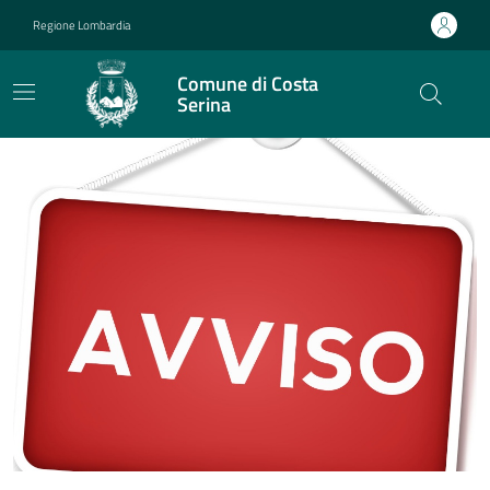
Vai ai contenuti
Vai al footer
Regione Lombardia
Comune di Costa
Serina
Comune di Costa Serina